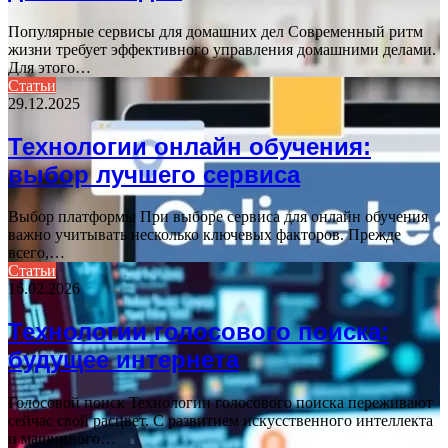
Популярные сервисы для домашних дел Современный ритм
жизни требует эффективного управления домашними делами.
Для этого…
Статьи
29.12.2025
Технологии онлайн обучения:
выбор лучшего сервиса
Выбор платформы При выборе сервиса для онлайн обучения
важно учитывать несколько ключевых факторов. Прежде
всего,…
Статьи
16.02.2026
Технологии голосового поиска:
будущее интернета
Голосовой поиск Технологии голосового поиска переживают
сейчас свой расцвет. С развитием искусственного интеллекта
и машинного…